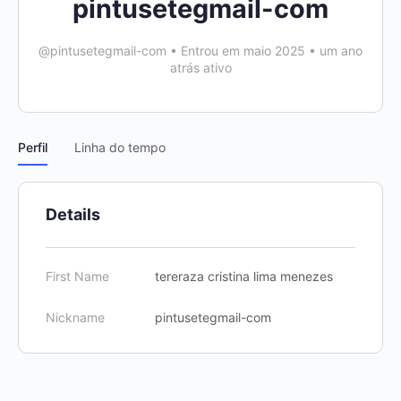
pintusetegmail-com
@pintusetegmail-com
•
Entrou em maio 2025
•
um ano
atrás ativo
Perfil
Linha do tempo
Details
First Name
tereraza cristina lima menezes
Nickname
pintusetegmail-com