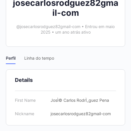
josecarlosrodguez82gma
il-com
@josecarlosrodguez82gmail-com
•
Entrou em maio
2025
•
um ano atrás ativo
Perfil
Linha do tempo
Details
First Name
JosÌ© Carlos RodrÌ_guez Pena
Nickname
josecarlosrodguez82gmail-com