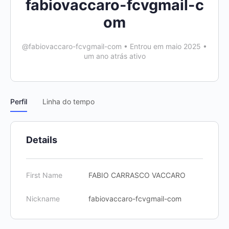
fabiovaccaro-fcvgmail-c
om
@fabiovaccaro-fcvgmail-com
•
Entrou em maio 2025
•
um ano atrás ativo
Perfil
Linha do tempo
Details
First Name
FABIO CARRASCO VACCARO
Nickname
fabiovaccaro-fcvgmail-com