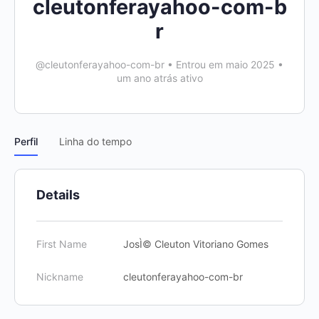
cleutonferayahoo-com-b
r
@cleutonferayahoo-com-br
•
Entrou em maio 2025
•
um ano atrás ativo
Perfil
Linha do tempo
Details
First Name
JosÌ© Cleuton Vitoriano Gomes
Nickname
cleutonferayahoo-com-br